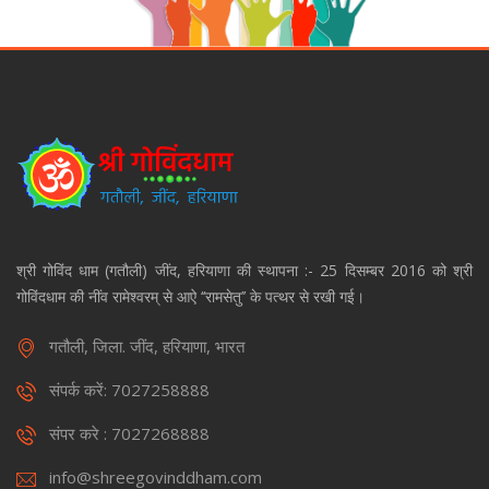
श्री गोविंद धाम (गतौली) जींद, हरियाणा की स्थापना :- 25 दिसम्बर 2016 को श्री
गोविंदधाम की नींव रामेश्वरम् से आऐ ‘‘रामसेतु’’ के पत्थर से रखी गई।
गतौली, जिला. जींद, हरियाणा, भारत
संपर्क करें: 7027258888
संपर करे : 7027268888
info@shreegovinddham.com